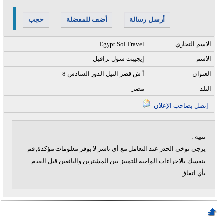
أرسل رسالة
أضف للمفضلة
حجب
الاسم التجاري
Egypt Sol Travel
الاسم
إيجيبت سول ترافيل
العنوان
8 أ ش قصر النيل الدور السادس
البلد
مصر
إتصل بصاحب الإعلان
تنبيه :
يرجى توخي الحذر عند التعامل مع أي ناشر لا يوفر معلومات مؤكدة, قم
بنفسك بالاجراءات الواجبة للتمييز بين المشترين والبائعين قبل القيام
بأي اتفاق.