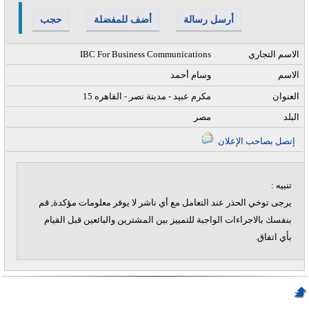
أرسل رسالة
أضف للمفضلة
حجب
الاسم التجاري
IBC For Business Communications
الاسم
وسام أحمد
العنوان
15 مكرم عبيد - مدينة نصر - القاهره
البلد
مصر
إتصل بصاحب الإعلان
تنبيه :
يرجى توخي الحذر عند التعامل مع أي ناشر لا يوفر معلومات مؤكدة, قم
بنفسك بالاجراءات الواجبة للتمييز بين المشترين والبائعين قبل القيام
بأي اتفاق.