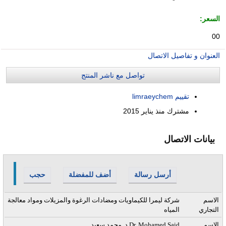
السعر:
00
العنوان و تفاصيل الاتصال
تواصل مع ناشر المنتج
تقييم limraeychem
مشترك منذ
يناير 2015
بيانات الاتصال
أرسل رسالة
أضف للمفضلة
حجب
الاسم
شركة ليمرا للكيماويات ومضادات الرغوة والمزيلات ومواد معالجة
التجاري
المياه
الاسم
د. محمد سعيد Dr. Mohamed Said