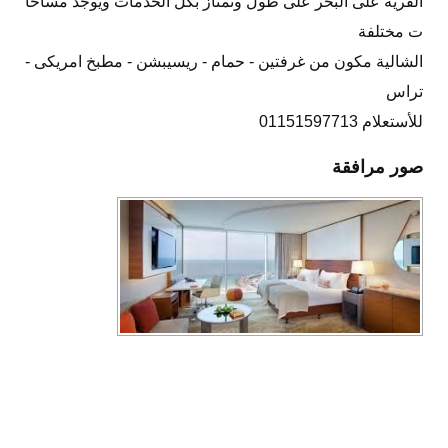
القرية على البحر على طول وتمتاز بكل الخدمات ويوجد مساحا
ت مختلفة
الشالية مكون من غرفتين - حمام - ريسيبشن - مطبخ امريكى -
تراس
للأستعلام 01151597713
صور مرافقة