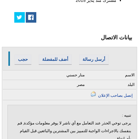
مشترك منذ
يناير 2015
بيانات الاتصال
أرسل رسالة
أضف للمفضلة
حجب
الاسم
منار حسني
البلد
مصر
إتصل بصاحب الإعلان
تنبيه :
يرجى توخي الحذر عند التعامل مع أي ناشر لا يوفر معلومات مؤكدة, قم
بنفسك بالاجراءات الواجبة للتمييز بين المشترين والبائعين قبل القيام
بأي اتفاق.