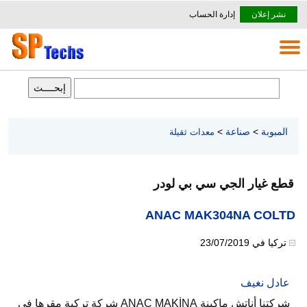
نشر إعلان
إدارة الحساب
المبوبة
>
صناعة
>
معدات ثقيلة
قطع غيار الجي سي بي لودر
ANAC MAK304NA COLTD
تركيا
في
23/07/2019
عادل نغيف
شركتنا أناتش ماكينة ANAC MAKİNA شركة تركية مقرها في