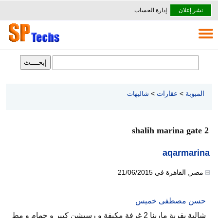
نشر إعلان
إدارة الحساب
المبوبة
>
عقارات
>
شاليهات
shalih marina gate 2
aqarmarina
مصر
,
القاهرة
في
21/06/2015
حسن مصطفى خميس
شالية بقرية مارينا 2 غرفة مكيفة و رسبشن كبير و حمام و مط