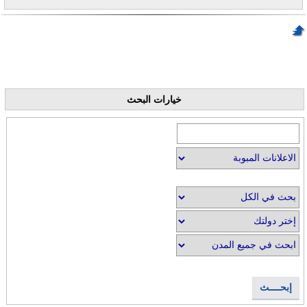
خيارات البحث
إبحــــث