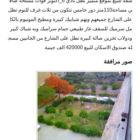
شقة للبيع بموقع متميز تطل نادي 6_اكتوبر قوات مسلحة صاف
ي مساحة110متر دور خامس تتكون من ثلاث غرف للنوم تطل
على الشارع جميعهم وبهم شبابيك كبيرة ومطبخ المونيوم بالكا
مل سرميك للسقف غاز طبيعي حمام سراميك وبه شباك كبير
ودولاب تخزين صالة كبيرة تطل على الشارع من الجانبين مسج
لة صندوق الاسكان للبيع 420000 الف جينية
صور مرافقة