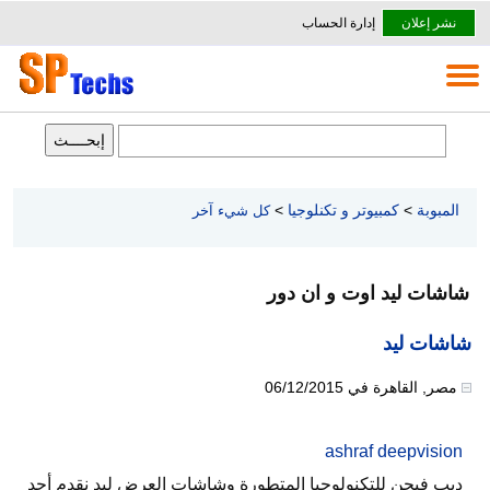
نشر إعلان
إدارة الحساب
المبوبة
>
كمبيوتر و تكنلوجيا
>
كل شيء آخر
شاشات ليد اوت و ان دور
شاشات ليد
مصر
,
القاهرة
في
06/12/2015
ashraf deepvision
ديب فيجن للتكنولوجيا المتطورة وشاشات العرض ليد نقدم أحد