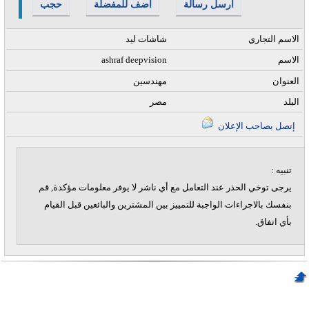
أرسل رسالة
أضف للمفضلة
حجب
الاسم التجاري
شاشات ليد
الاسم
ashraf deepvision
العنوان
مهندسين
البلد
مصر
إتصل بصاحب الإعلان
تنبيه :
يرجى توخي الحذر عند التعامل مع أي ناشر لا يوفر معلومات مؤكدة, قم
بنفسك بالاجراءات الواجبة للتمييز بين المشترين والبائعين قبل القيام
بأي اتفاق.