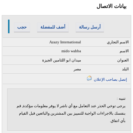
بيانات الاتصال
أرسل رسالة
أضف للمفضلة
حجب
الاسم التجاري
Azazy International
الاسم
mido wahba
العنوان
ميدان ابو اللثامين الجيزة
البلد
مصر
إتصل بصاحب الإعلان
تنبيه :
يرجى توخي الحذر عند التعامل مع أي ناشر لا يوفر معلومات مؤكدة, قم
بنفسك بالاجراءات الواجبة للتمييز بين المشترين والبائعين قبل القيام
بأي اتفاق.