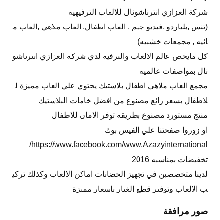
شركة العزازي انترناشونال للالعاب الترفيهيه
(تنس ,بلياردو ,فيديو جيم , العاب اطفال, العاب ملاهي ,العاب م
ائيه , مجمعات خشبيه)
كل مايخص عالم الالعاب والترفيه لدي شركة العزازي انترناشو
نال بمواصفات عالميه
مجمع العاب ملاهي اطفال بلاستيك يحتوي علي العاب مميزة ل
لاطفال بسعر رائع مصنوع من افضل خامات البلاستيك
منتج مستورد مصنوع بطريقه توفر الامان للاطفال
او زوروا صفحتنا علي الفيس بوك
https://www.facebook.com/www.Azazyinternational/
تخفيضات بمناسبه 2016
لدينا متخصصين في تجهيز الحضانات اماكن الالعاب وكذلك تركي
ب الالعاب وتوفير قطع الغيار باسعار مميزة
صور مرافقة