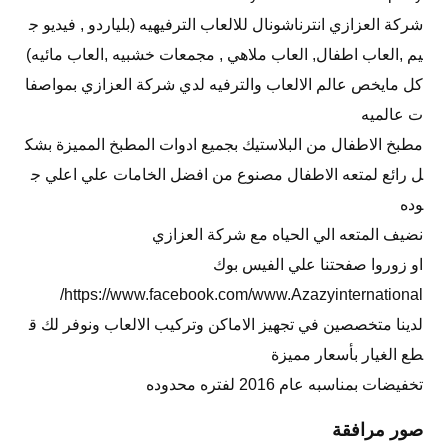
شركة العزازي انترناشونال للالعاب الترفيهيه (بلياردو , فيديو ج
يم ,العاب اطفال, العاب ملاهي , مجمعات خشبيه ,العاب مائيه)
كل مايخص عالم الالعاب والترفيه لدي شركة العزازي بمواصفا
ت عالميه
مطبخ الاطفال من البلاستيك بجميع ادوات المطبخ المميزة بشك
ل رائع لمتعه الاطفال مصنوع من افضل الخامات علي اعلي ج
وده
نضيف المتعه الي الحياه مع شركة العزازي
او زوروا صفحتنا علي الفيس بوك
https://www.facebook.com/www.Azazyinternational/
لدينا متخصصين في تجهيز الاماكن وتركيب الالعاب ونوفر لك ق
طع الغيار بأسعار مميزة
تخفيضات بمناسبه عام 2016 لفتره محدوده
صور مرافقة