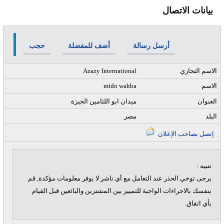
بيانات الاتصال
أرسل رسالة
أضف للمفضلة
حجب
الاسم التجاري
Azazy International
الاسم
mido wahba
العنوان
ميدان ابو اللثامين الجيزة
البلد
مصر
إتصل بصاحب الإعلان
تنبيه :
يرجى توخي الحذر عند التعامل مع أي ناشر لا يوفر معلومات مؤكدة, قم
بنفسك بالاجراءات الواجبة للتمييز بين المشترين والبائعين قبل القيام
بأي اتفاق.