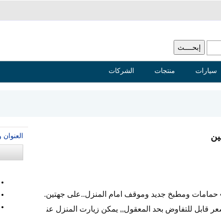
سيارات
منتجات
الشركات
العنوان 
ين
يتكون من 6 غرف ومجلس وصالتين و4 حمامات ومطبخ جديد وموقف امام المنزل..على جهتين.
ر قابل للتفاوض بحد المعقول,, يمكن زيارت المنزل عن