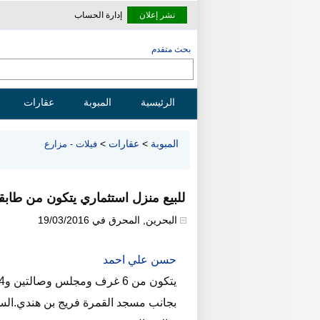
نشر إعلان
إدارة الحساب
بحث متقدم
الرئيسية
المبوبة
عقارات
المبوبة
>
عقارات
>
فيلات - مزارع
للبيع منزل استثماري يتكون من طابق
البحرين
,
المحرق
في
19/03/2016
حسن علي احمد
بجانب مسجد القمرة فريج بن هندي.السع