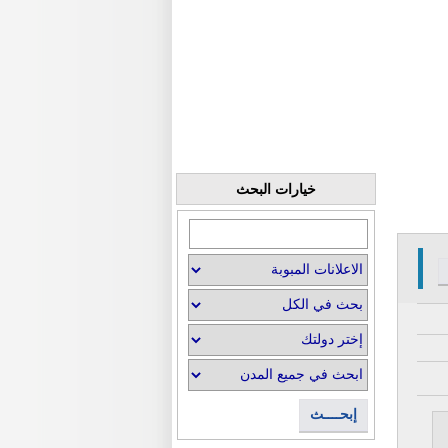
خيارات البحث
إبحــــث