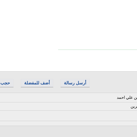
أرسل رسالة
أضف للمفضلة
حجب
 علي احمد
رين