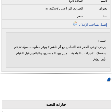
الاسم
حمادة داود
العنوان
الطريق الزراعى بالاسكندرية
البلد
مصر
إتصل بصاحب الإعلان
تنبيه :
يرجى توخي الحذر عند التعامل مع أي ناشر لا يوفر معلومات مؤكدة, قم
بنفسك بالاجراءات الواجبة للتمييز بين المشترين والبائعين قبل القيام
بأي اتفاق.
خيارات البحث