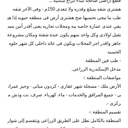
قطع اراضى صالحة لبناء ابراج سكنية ...
هشترى شقه بمبلغ وقدره ولا تتعدى 150م - وفى الآخر شقه
طب ما تيجى نحسبها صح هشترى أرض فى منطقه حيويه إذا هي
بقي عندى عمارة خاصه بيه ومحلات تجاريه يعنى أقدر آمن مس
تقبل اولادى وكل واحد منهم يكون عندة شقتة ومكان مشروعة
جاهز واقدر اجر المحلات ويكون فى عائد داخلى كل شهر حلوه
الحسبه
- طب فين المنطقة
مدخل الإسكندرية الزراعى.
مواصفات المنطقة :-
الأرض ملك - مسجلة شهر عقارى - كردون مبانى - وحيز عمران
ى - جميع المرافق والخدمات - ماء. كهرباء. صرف. نت ودش م
ركزى -.
تقسيم المنطقة :-
المنطقة بالكامل تطل على الطريق الزراعى وتنقسم إلى شوار