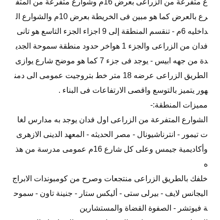
ع متفرعة من الزراعى بعرض 16م وشوارع متفرعة من المتف
رع بالعرض كما هو مبين فى الخريطة بعرض 10م والشوارع ال
داخليه 6م - تنقسم المنطقة إلى 9 اجزاء الجزء التاسع هو تانى
فدان من الزراعى والجزء 1 هواخر حدود منطقة سموحة الجدي
دة من جهه ابيس - يوجد فى جزء 7 كما هو موضح شارع يوازى
الطريق الزراعى عرضه 18 متر خط بتروجيت عمومى الى دمن
هور يتميز بالتوسع واقصى الارتفاعات فى البناء .
مميزات المنطقة:-
الشوارع المتفرعة من الزراعى اول فدان يوجد به مدارس لغا
ت تيمور - انترناشيونال - مصر الحديثه - المعهد الدينى الازهرى
وأكاديمية جيمس وعلى كل شارع 16م عمومى مدرسة من هذ
ه
خلفك بالطريق الزراعى منتجعات وصرح من كومبوندات الابراج
اليجانس لايف - بيرلى ستى - أليكس ستار - جنينة تاون - سموح
ة فيوتشر - الصفوة القضاة والمستشارين