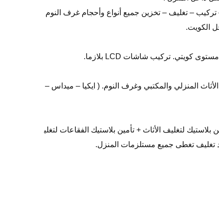
نقل – تركيب – تغليف – تخزين جميع أنواع وأحجام غرف النوم
ل الكويت.
 كويتي. تركيب شاشات LCD بلازما.
لأثاث المنزلي والمكتبي وغرف النوم. ( ايكيا – ميداس –
Packing – Moving –  ) تأمين بلاستيك لتغليف الأثاث + تأمين بلاستيك الفقاعات لتغلي
اد تغليف تغطى جميع مستلزمات المنزل.