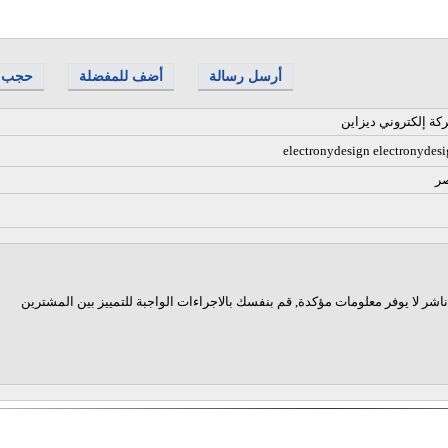
أرسل رسالة
أضف للمفضلة
حجب
ة إلكتروني ديزاين
electronydesign electronydes
ر
اشر لا يوفر معلومات مؤكدة, قم بنفسك بالاجراءات الواجبة للتمييز بين المشترين