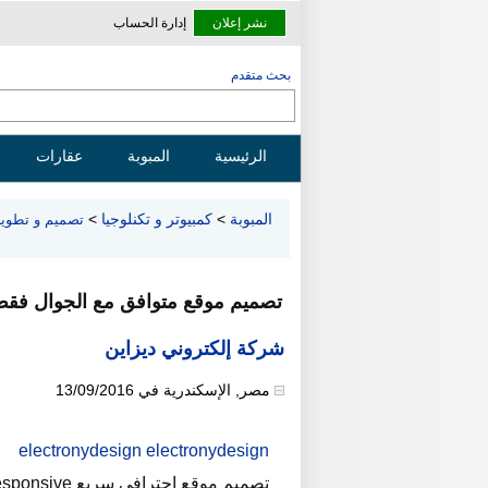
نشر إعلان
إدارة الحساب
بحث متقدم
الرئيسية
المبوبة
عقارات
المبوبة
>
كمبيوتر و تكنلوجيا
>
تصميم و تطوير
تصميم موقع متوافق مع الجوال فقط 200 جنيه من شركة إلكتروني ديز
شركة إلكتروني ديزاين
مصر
,
الإسكندرية
في
13/09/2016
electronydesign electronydesign