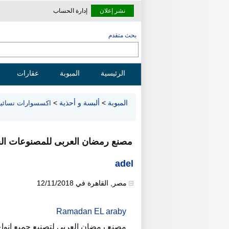
نشر إعلان
إدارة الحساب
بحث متقدم
الرئيسية
المبوبة
عقارات
المبوبة
>
ألبسة و أحذية
>
اكسسوارات نسائية
مصنع رمضان العربى للمصنوعات الجل
adel
مصر
,
القاهرة
في
12/11/2018
Ramadan EL araby
مصنع رمضان العربى لتصنيع جميع انواع