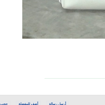
أرسل رسالة
أضف للمفضلة
حجب