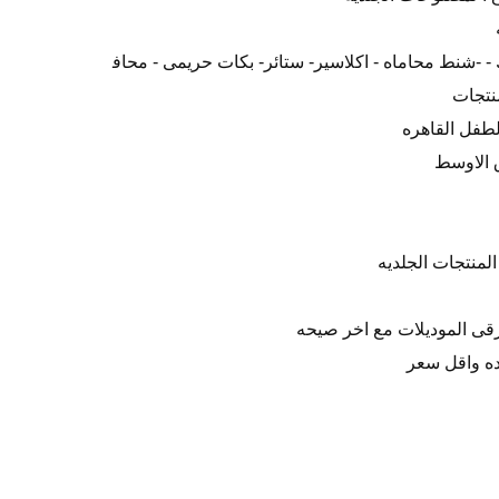
 -شنط محاماه - اكلاسير- ستائر- بكات حريمى - محاف
منتجات
 الاوسط
لمنتجات الجلديه
قى الموديلات مع اخر صيحه
ده واقل سعر