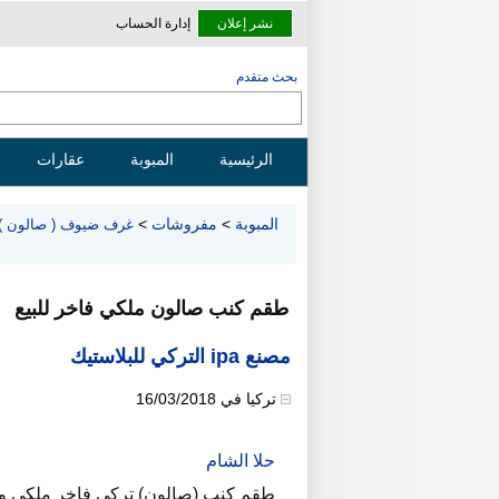
نشر إعلان
إدارة الحساب
بحث متقدم
الرئيسية
المبوبة
عقارات
المبوبة
>
مفروشات
>
غرف ضيوف ( صالون )
طقم كنب صالون ملكي فاخر للبيع
مصنع ipa التركي للبلاستيك
تركيا
في
16/03/2018
حلا الشام
طقم كنب (صالون) تركي فاخر ملكي ومل