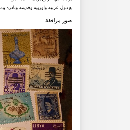
ع دول عربيه واوربيه وقديمه ونادره وم
صور مرافقة