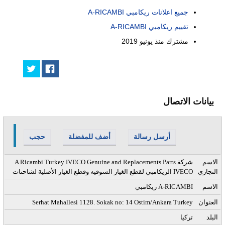
جميع اعلانات ريكامبي A-RICAMBI
تقييم ريكامبي A-RICAMBI
مشترك منذ
يونيو 2019
بيانات الاتصال
أرسل رسالة
أضف للمفضلة
حجب
الاسم
A Ricambi Turkey IVECO Genuine and Replacements Parts شركة
التجاري
الريكامبي لقطع الغيار السوقيه وقطع الغيار الأصلية لشاحنات IVECO
الاسم
ريكامبي A-RICAMBI
العنوان
Serhat Mahallesi 1128. Sokak no: 14 Ostim/Ankara Turkey
البلد
تركيا