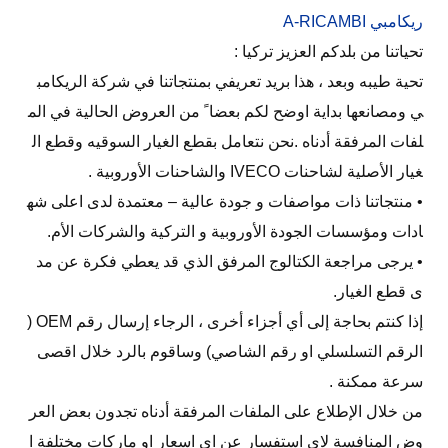
ريكامبي A-RICAMBI
تحياتنا من بلدكم العزيز تركيا :
تحية طيبه وبعد ، هذا بريد تعريفي بمنتجاتنا في شركة الريكامب
ي ومصانعها بداية اوضح لكم بعضا ً من العروض الحالية في الم
لفات المرفقة أدناه .نحن نتعامل بقطع الغيار السوقيه وقطع ال
غيار الأصلية لشاحنات IVECO والشاحنات الأوروبية .
• منتجاتنا ذات مواصفات و جودة عالية – معتمدة لدى اعلى شه
ادات ومؤسسات الجودة الأوروبية و التركية والشركات الأم.
• يرجى مراجعة الكتالوج المرفق الذي قد يعطي فكرة عن مد
ى قطع الغيار.
إذا كنتم بحاجة إلى أي أجزاء أخرى ، الرجاء إرسال رقم OEM (
الرقم التسلسلي او رقم الشاصي) وساقوم بالرد خلال اقصى
سرعة ممكنة .
من خلال الإطلاع على الملفات المرفقة أدناه تجدون بعض العر
وض المنافسة لاي استفسار عن اي اسعار او ماركات مختلفة ا