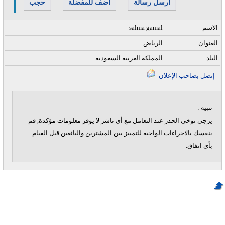
أرسل رسالة
أضف للمفضلة
حجب
الاسم
salma gamal
العنوان
الرياض
البلد
المملكة العربية السعودية
إتصل بصاحب الإعلان
تنبيه :
يرجى توخي الحذر عند التعامل مع أي ناشر لا يوفر معلومات مؤكدة, قم
بنفسك بالاجراءات الواجبة للتمييز بين المشترين والبائعين قبل القيام
بأي اتفاق.