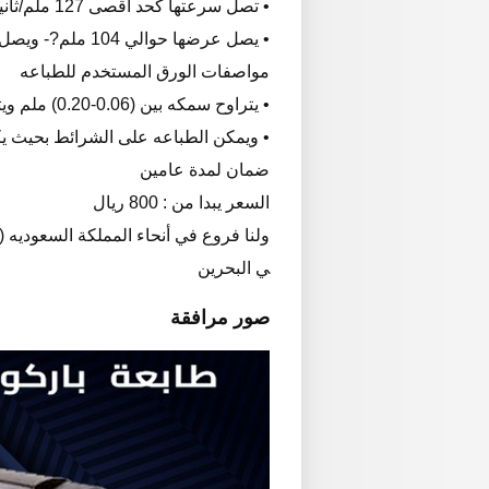
• تصل سرعتها كحد أقصى 127 ملم/ثانية
• يصل عرضها حوالي 104 ملم?- ويصل طول الطباعة لحوالى 1000 مم
مواصفات الورق المستخدم للطباعه
• يتراوح سمكه بين (0.06-0.20) ملم ويتراوح عرضه بين (20-144) ملم
• ويمكن الطباعه على الشرائط بحيث يكون عرض ا
ضمان لمدة عامين
السعر يبدا من : 800 ريال
ولنا فروع في أنحاء المملكة السعوديه 
ي البحرين
صور مرافقة