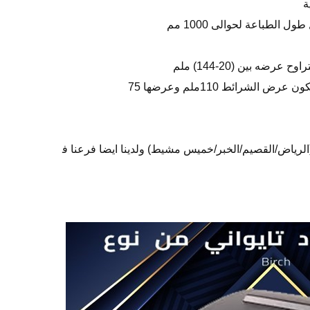
لشرائط 110ملم وعرضها 75
(الرياض/القصيم/الخبر/خميس مشيط) ولدينا ايضا فرعنا ف