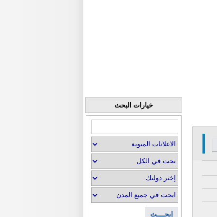
خيارات البحث
إبحــــث