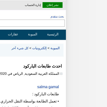
نشر إعلان
إدارة الحساب
بحث متقدم
الرئيسية
المبوبة
عقارات
المبوبة
>
إلكترونيات
>
كل شيء آخر
احدث طابعات الباركود
المملكة العربية السعودية
,
الرياض
في
2020
salma gamal
طابعات الباركود :
• تعمل الطابعة بواسطة النقل الحراري 