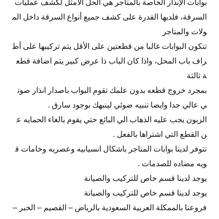
بوابات الإنذار الخاصة بالمتاجر هي الحل الأمثل لكشف عمليات
السرقة، فلديها القدرة على كشف جميع أنواع السرقة داخل الم
ولات والمتاجر
تتكون البوابات غالبا من قطعتين على الأقل يتم تركيبها على أط
راف باب المحل، واذا كان الباب ذا عرض كبير يتم اضافة قطع
ة ثالثة
بمجرد خروج قطعه بدون علمك تقوم البواب باصدار انذار صوت
ي عالي جدا وايضا تنبيه ضوئي لينبهك بوجود سارق .
الزبون يجب عليه الذهاب الي البائع حتي يقوم بالغاء الحمايه ع
ن القطع التي اشتراها بالفعل .
تتوفر لدينا بوابات المتاجر باشكال انسيابيه وعصريه وخامات ق
ويه مضاده للصدمات .
يوجد لدينا قسم خاص للتركيب والصيانة
يوجد لدينا قسم خاص للتركيب والصيانة
فروعنا بالممكلة العربية السعودية بالرياض – القصيم – الخبر –