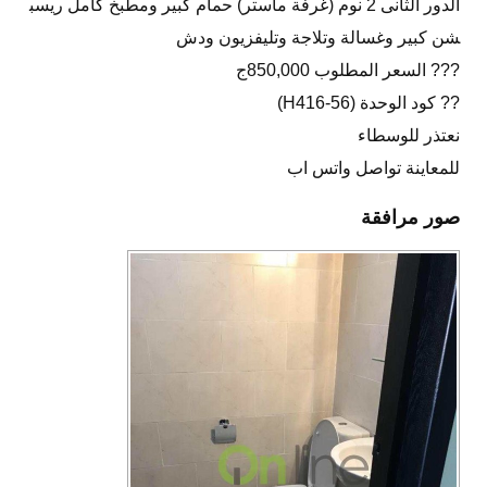
الدور الثانى 2 نوم (غرفة ماستر) حمام كبير ومطبخ كامل ريسب
شن كبير وغسالة وتلاجة وتليفزيون ودش
??? السعر المطلوب 850,000ج
?? كود الوحدة (H416-56)
نعتذر للوسطاء
للمعاينة تواصل واتس اب
صور مرافقة