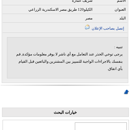
الاسم
شريف عمارة
العنوان
الكيلو120 طريق مصر الاسكندرية الزراعي
البلد
مصر
إتصل بصاحب الإعلان
تنبيه :
يرجى توخي الحذر عند التعامل مع أي ناشر لا يوفر معلومات مؤكدة, قم
بنفسك بالاجراءات الواجبة للتمييز بين المشترين والبائعين قبل القيام
بأي اتفاق.
خيارات البحث