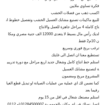
فكرة تساوي ملايين
اكسب ذهب من فضلات الخشب
للبيع ماكينات تصنيع مشابك الغسيل الخشب وتفصيل خطوط ان
تاج كاملة 4 مراحل جاهزة للعمل والانتاج
لديك رأس مال بسيط لا يتعدى 12000 الف جنية مصري ومكا
ن 10م2 فقط
ترغب بربح فوري وسريع
تستطيع معنا ان اتصل الى غايتك
استلم خط انتاج كامل وشغال جديد اربع مراحل مع دورة تدريبي
ة لتصنيع مشابك الغسيل
المشروع مربح ومضمون
كما نضمن لك اي عملية من عمليات الصيانة او تبديل قطع الغيا
رفيما بعد
استلم مصنعك شغال في اقل من 15 يوم
اتصل نصلك في اي مكان بالجمهورية 01284500007 او 0112