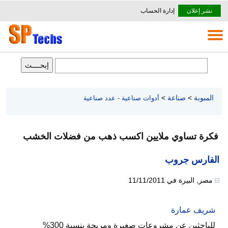
نشر إعلان
إدارة الحساب
المبوبة
>
صناعة
>
أدوات صناعية - عدد صناعية
فكرة تساوي ملايين اكسب ذهب من فضلات الخشب
الفارس جروب
مصر
,
البيرة
في
11/11/2011
شريف عمارة
للباحثين عن مشروعات صغيرة ومربحة بنسبة 300%