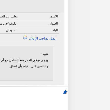
الاسم
يعلى عبد الص
العنوان
الكوفة/حي ميسان
البلد
السودان
إتصل بصاحب الإعلان
تنبيه :
يرجى توخي الحذر عند التعامل مع أي ن
والبائعين قبل القيام بأي اتفاق.