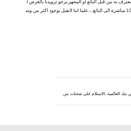
اق والدفع LC من بنك معترف به من قبل البائع او المجهز,نرجو تزويدنا بالعرض ا
لجاد ونحن على اتم الاستعداد لارسال LOI مباشرة الى البائع....علما اننا لانقبل بوجود اكثر من وس
ن بنك العالمية ,الاستلام على شحنات من