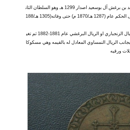
اعرض لكم اخواني عمله للسلطان سعيد بن برغش آل بوسعيد اصدار 1299 هـ وهو السلطان الثان
ي لزنجبار بعد اخيه ماجد بن سعيد وتولى الحكم عام (1287 هـ/1870 م) حتى وفاته(1305 هـ/188
وتم اصدار اول عمله محليه وتسمى الريال الزنجباري او الريال البرغشي عام 1881-1882 ثم تغي
بجانب الريال النمساوي المعادل له بالقيمه وهي مسكوكا
لات ورقيه