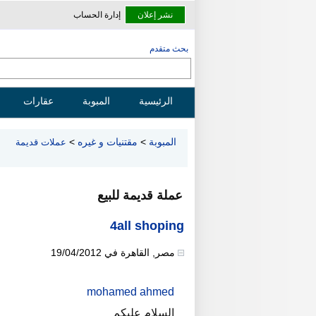
نشر إعلان
إدارة الحساب
بحث متقدم
الرئيسية
المبوبة
عقارات
المبوبة
>
مقتنيات و غيره
>
عملات قديمة
عملة قديمة للبيع
4all shoping
مصر
,
القاهرة
في
19/04/2012
mohamed ahmed
السلام عليكم