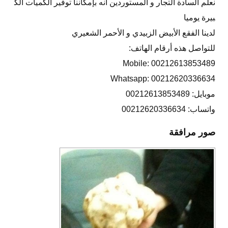
نعلم السادة التجار و المستوردين أنه بإمكاننا توفير الكميات الك
بيرة يوميا
لدينا الفقع الأبيض الزبيدي و الأحمر الشعيري
للتواصل هذه أرقام الهاتف:
Mobile: 00212613853489
Whatsapp: 00212620336634
موبايل: 00212613853489
واتساب: 00212620336634
صور مرافقة