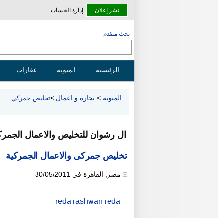
نشر إعلان
إدارة الحساب
بحث متقدم
الرئيسية
المبوبة
عقارات
المبوبة
>
تجارة و اعمال
>
تخليص جمركي
ال رشوان للتخليص والاعمال الجمرك
تخليص جمركى والاعمال الجمركية
مصر
,
القاهرة
في
30/05/2011
reda rashwan reda