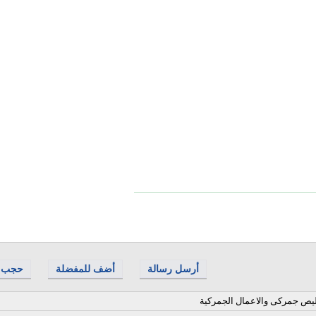
أرسل رسالة
أضف للمفضلة
حجب
يص جمركى والاعمال الجمركية