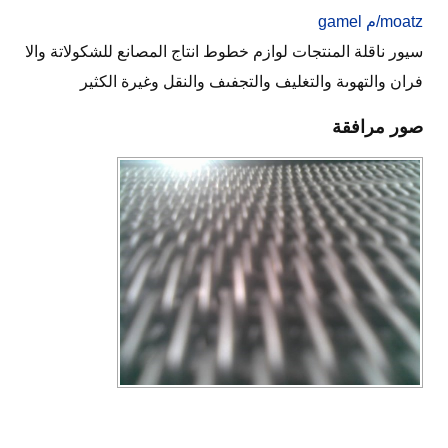
moatz/م gamel
سيور ناقلة المنتجات لوازم خطوط انتاج المصانع للشكولاتة والا
فران والتهوىة والتغليف والتجفىف والنقل وغيرة الكثير
صور مرافقة