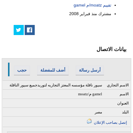
تقييم moatz/م gamel
مشترك منذ
فبراير 2008
بيانات الاتصال
أرسل رسالة
أضف للمفضلة
حجب
الاسم التجاري
سيور ناقلة مؤسسه المعتز التجاريه لتوريدجميع سيور الناقلة
الاسم
moatz/م gamel
العنوان
البلد
مصر
إتصل بصاحب الإعلان