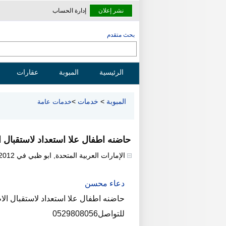
نشر إعلان
إدارة الحساب
بحث متقدم
الرئيسية
المبوبة
عقارات
المبوبة
>
خدمات
>
خدمات عامة
حاضنه اطفال علا استعداد لاستقبال ا
الإمارات العربية المتحدة
,
ابو ظبي
في
/2012
دعاء محسن
حاضنه اطفال علا استعداد لاستقبال ال
للتواصل0529808056