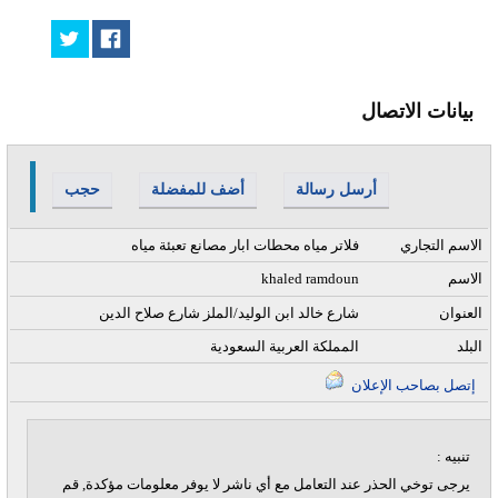
بيانات الاتصال
أرسل رسالة
أضف للمفضلة
حجب
الاسم التجاري
فلاتر مياه محطات ابار مصانع تعبئة مياه
الاسم
khaled ramdoun
العنوان
شارع خالد ابن الوليد/الملز شارع صلاح الدين
البلد
المملكة العربية السعودية
إتصل بصاحب الإعلان
تنبيه :
يرجى توخي الحذر عند التعامل مع أي ناشر لا يوفر معلومات مؤكدة, قم