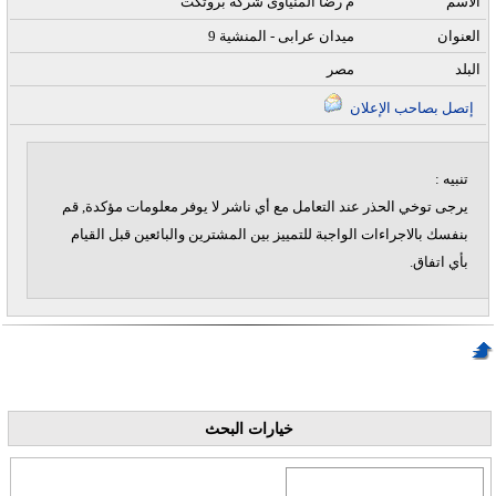
الاسم
م رضا المنياوى شركة بروتكت
العنوان
9 ميدان عرابى - المنشية
البلد
مصر
إتصل بصاحب الإعلان
تنبيه :
يرجى توخي الحذر عند التعامل مع أي ناشر لا يوفر معلومات مؤكدة, قم
بنفسك بالاجراءات الواجبة للتمييز بين المشترين والبائعين قبل القيام
بأي اتفاق.
خيارات البحث