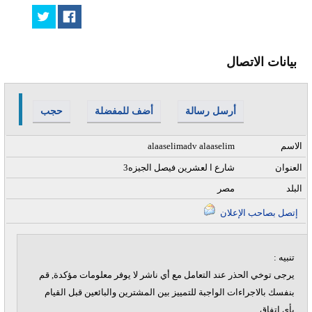
بيانات الاتصال
أرسل رسالة
أضف للمفضلة
حجب
الاسم
alaaselimadv alaaselim
العنوان
3شارع ا لعشرين فيصل الجيزه
البلد
مصر
إتصل بصاحب الإعلان
تنبيه :
يرجى توخي الحذر عند التعامل مع أي ناشر لا يوفر معلومات مؤكدة, قم
بنفسك بالاجراءات الواجبة للتمييز بين المشترين والبائعين قبل القيام
بأي اتفاق.