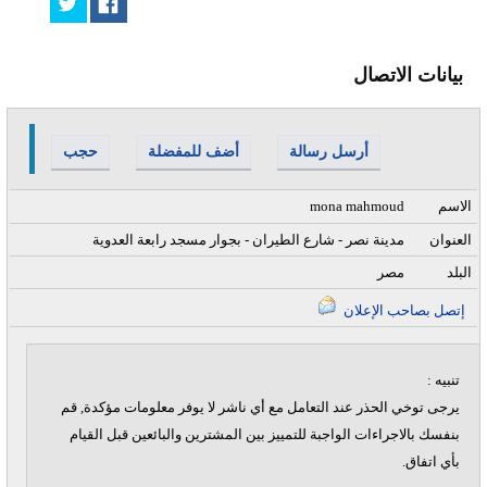
بيانات الاتصال
أرسل رسالة
أضف للمفضلة
حجب
الاسم
mona mahmoud
العنوان
مدينة نصر - شارع الطيران - بجوار مسجد رابعة العدوية
البلد
مصر
إتصل بصاحب الإعلان
تنبيه :
يرجى توخي الحذر عند التعامل مع أي ناشر لا يوفر معلومات مؤكدة, قم
بنفسك بالاجراءات الواجبة للتمييز بين المشترين والبائعين قبل القيام
بأي اتفاق.