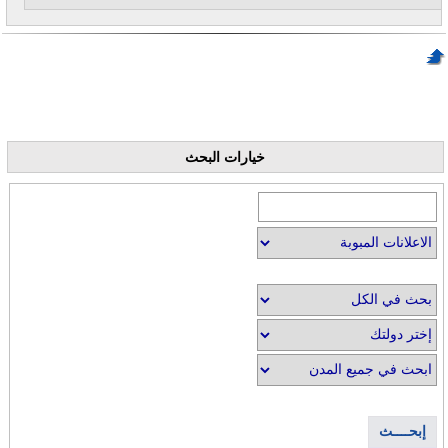
خيارات البحث
إبحــــث