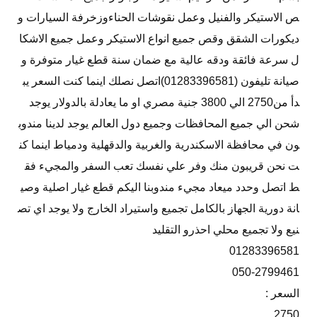
ص الاستيكر والفنيل وعمل نقوشات الحناءوزخرفة السيارات و
ديكورات الشقق وقص جميع انواع الاستيكر وعمل جميع الاشكا
ل سرعة فائقة ودقه عالية مع ضمان سنة قطع غيار متوفرة و
صيانة تليفون (01283396581)اتصل نصلك اينما كنت السعر يب
دأ من2750 الي 3800 جنية مصري او ما يعادلة بالدولار يوجد
شحن الي جميع المحافظات وجميع دول العالم يوجد لدينا مندوب
ون في محافظة الاسكندرية والغربية والدقهلية ودمياط اينما كن
ت نحن قريبون منك وفر علي نفسك تعب السفر والمجيء فق
ط اتصل وحدد ميعاد مجيء مندوبنا اليكم قطع غيار اصلية وصي
انة دورية الجهاز بالكامل تجميع واستيراد الخارج ولا يوجد اي تص
نيع ولا تجميع محلي احذرو التقليد
01283396581
050-2799461
السعر :
2750