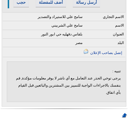
أرسل رسالة
أضف للمفضلة
حجب
الاسم التجاري
سامح علي للاستيراد والتصدير
الاسم
سامح علي الشربيني
العنوان
بلقاس دقهليه حي ابور النور
البلد
مصر
إتصل بصاحب الإعلان
تنبيه :
يرجى توخي الحذر عند التعامل مع أي ناشر لا يوفر معلومات مؤكدة, قم
بنفسك بالاجراءات الواجبة للتمييز بين المشترين والبائعين قبل القيام
بأي اتفاق.