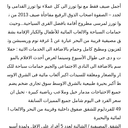
أجمل صيف فقط مع نوا تورز الى كل عملاء نوا تورز القدامى وا
لجدد – الصفوة اصحاب الذوق الرفيع مفاجأة صيف 2013 من ن
وا تورز لمرسى مطروح أقامة بافضل القرى السياحية...وحيث
حمامات السباحة والالعاب المائية للأطفال والكبار الإقامة بشق
ق مصيفية قريبة من البحر عبارة عن 1 غرفة نوم وريسبشن وت
لفزيون ومطبخ كامل وحمام بالاضافة الى الخدمات الاتية : حفلا
ت و دى جى طوال الأسبوع وسينما لعرض أحدث الافلام بالمو
سم بالاضافة الى النادى الاجتماعى والجيم حمامات سباحة للكب
ار والصغار ومغلقة للسيدات اكبر ألعاب مائية فى الشرق الاوس
ط أكبر بحيرة طبيعية بالشرق الاوسط سوق تجارى ضخم يضم
جميع الاحتياجات مدمار خيل وملاعب رياضية كبيرة - تخيل ان
سعر الفرد فى اليوم شامل جميع المميزات السابقة
49 للفرد\يوم للشقق صفوق داخلية وقريبة من البحر والالعاب ا
لمائية والبحيرة
الشقق المصيفية / الشالية لعدد 5 أفراد على الاقل ولمدة أسبو