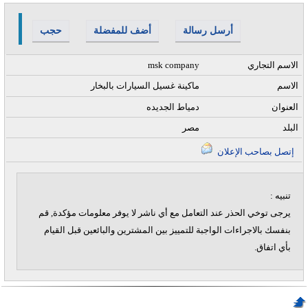
أرسل رسالة
أضف للمفضلة
حجب
الاسم التجاري
msk company
الاسم
ماكينة غسيل السيارات بالبخار
العنوان
دمياط الجديده
البلد
مصر
إتصل بصاحب الإعلان
تنبيه :
يرجى توخي الحذر عند التعامل مع أي ناشر لا يوفر معلومات مؤكدة, قم
بنفسك بالاجراءات الواجبة للتمييز بين المشترين والبائعين قبل القيام
بأي اتفاق.