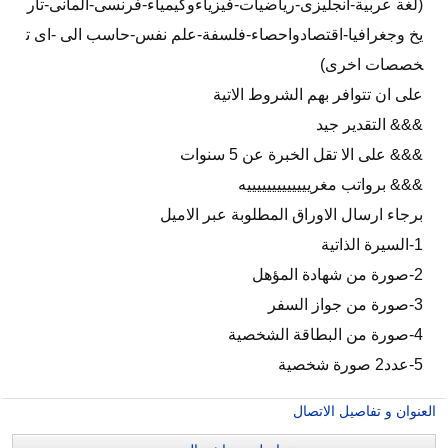
(لغة عربية-انجليزى-رياضيات-فيزياءوكيمياء-فرنسى-المانى-تار
يخ وجغرافيا-اقتصادواحصاء-فلسفة-علم نفس-حاسب الى -اى ت
خصصات اخرى)
على ان تتوافر بهم الشروط الاتية
&&& التقدير جيد
&&& على الا تقل الخبرة عن 5 سنوات
&&& برواتب مغريييييييييييييه
برجاء ارسال الاوراق المطلوبة عبر الاميل
1-السيرة الذاتية
2-صورة من شهادة المؤهل
3-صورة من جواز السفر
4-صورة من البطاقة الشخصية
5-عدد2 صورة شخصية
العنوان و تفاصيل الاتصال