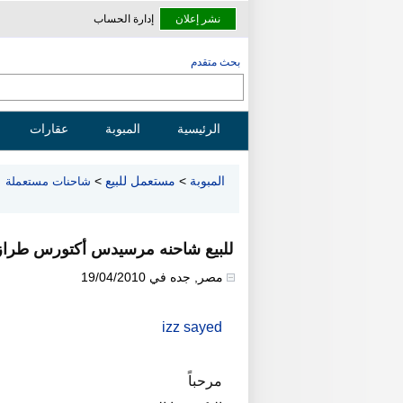
نشر إعلان
إدارة الحساب
بحث متقدم
الرئيسية
المبوبة
عقارات
المبوبة
>
مستعمل للبيع
>
شاحنات مستعملة
للبيع شاحنه مرسيدس أكتورس طراز 1843 موديل 2002 بسعر مغرى ج
مصر
,
جده
في
19/04/2010
izz sayed
مرحباً