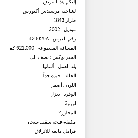
إليكم هذا العرض
لشاحنه مرسيدس أكتورس
طراز 1843
موديل : 2002
رقم العرض : 429029A
المسافه المقطوعه : 621.000 كم
الجير بوكس : نصف الى
بلد العمل : ألمانيا
الحاله : جيدة جداً
اللون : أصفر
الوقود : ديزل
اورو3
المحاور2
مكيفه-فتحه سقف-سخان
فرامل مانعه للانزلاق