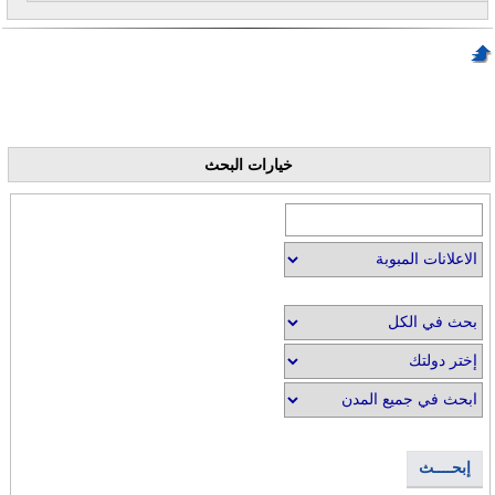
خيارات البحث
إبحــــث