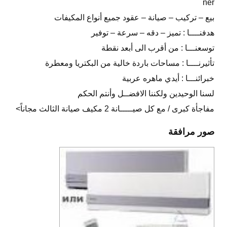
ner
بيع – تركيب – صيانة – عقود جميع أنواع المكيفات
هدفنــــا : تميز – دقه – سرعة – توفير
توسعنـــا : من أقرب الى أبعد نقطة
تأثيرنــــا : مساحات باردة خالية من البكتريا ومعطرة
خبرائنـــا : أيدي ماهره عربية
لسنا الوحيدين ولكننا الافضــل وأنتم الحكم
مفاجأة كبرى / مع كل صيـــــانة 2 مكيف صيانة الثالث مجاناً>
صور مرافقة