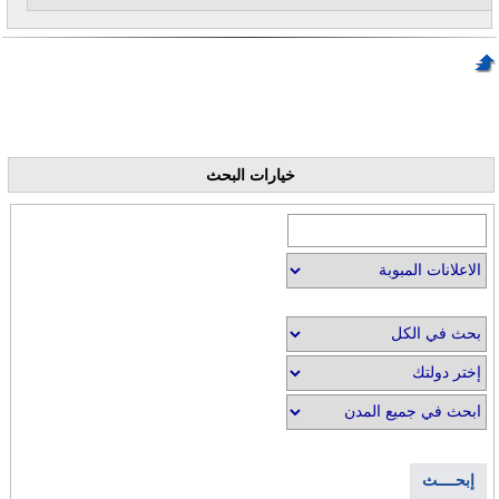
خيارات البحث
إبحــــث