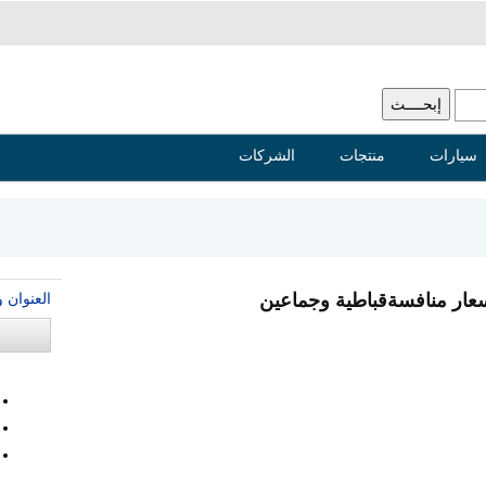
سيارات
منتجات
الشركات
العنوان 
أسعار منافسةقباطية وجماعين