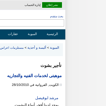
نشر إعلان
إدارة الحساب
بحث متقدم
الرئيسية
المبوبة
عقارات
المبوبة
>
ألبسة و أحذية
>
مستلزمات اعراس
تأجير بشوت
موهبتى لخدمات الفنيه والتجاريه
الكويت
,
الفرواتية
في
28/10/2010
مرشد ابوفيصل
يوجد لدينا أفخر أنواع البشوت