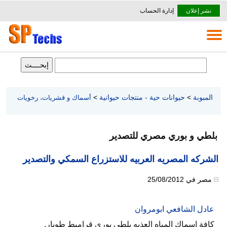
نشر إعلان
إدارة الحساب
المبوبة
>
حيوانات حية - منتجات حيوانية
>
أسماك و قشريات، رخويات
بلطي و بوري مصري للتصدير
الشركه المصريه العربيه للاستزراع السمكي والتصدير
مصر
في
25/08/2012
عادل الشافعي ابومروان
كافة اسماك المياه العذبه بلطي بوري قراميط طوبار.