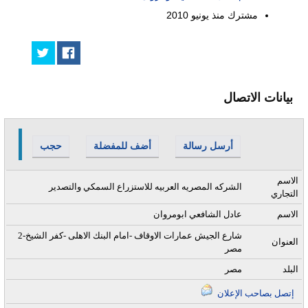
مشترك منذ
يونيو 2010
بيانات الاتصال
أرسل رسالة
أضف للمفضلة
حجب
الاسم
الشركه المصريه العربيه للاستزراع السمكي والتصدير
التجاري
الاسم
عادل الشافعي ابومروان
2شارع الجيش عمارات الاوقاف -امام البنك الاهلى -كفر الشيخ-
العنوان
مصر
البلد
مصر
إتصل بصاحب الإعلان