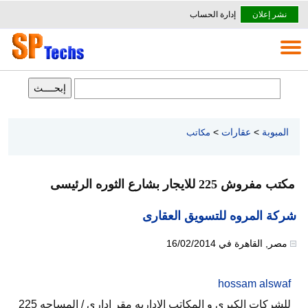
نشر إعلان
إدارة الحساب
المبوبة
>
عقارات
>
مكاتب
مكتب مفروش 225 للايجار بشارع الثوره الرئيسى
شركة المروه للتسويق العقارى
مصر
,
القاهرة
في
16/02/2014
hossam alswaf
للشركات الكبرى و المكاتب الاداريه مقر ادارى / المساحه 225