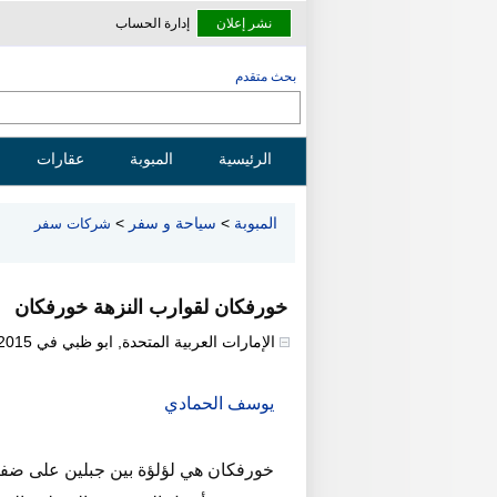
نشر إعلان
إدارة الحساب
بحث متقدم
الرئيسية
المبوبة
عقارات
المبوبة
>
سياحة و سفر
>
شركات سفر
خورفكان لقوارب النزهة خورفكان
الإمارات العربية المتحدة
,
ابو ظبي
في
/2015
يوسف الحمادي
خورفكان هي لؤلؤة بين جبلين على ضفاف