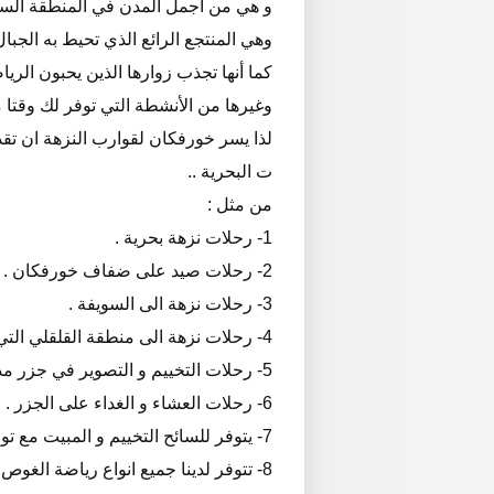
و هي من أجمل المدن في المنطقة الساح
وهي المنتجع الرائع الذي تحيط به الجبال ا
كما أنها تجذب زوارها الذين يحبون الري
وغيرها من الأنشطة التي توفر لك وقتا م
لذا يسر خورفكان لقوارب النزهة ان تقدم
ت البحرية ..
من مثل :
1- رحلات نزهة بحرية .
2- رحلات صيد على ضفاف خورفكان . ( تتوفر جميع ادوات الصيد )
3- رحلات نزهة الى السويفة .
4- رحلات نزهة الى منطقة القلقلي التي تشتهر بالطبيعة الخلابة و الرمال الذهبية .
5- رحلات التخييم و التصوير في جزر مدينة خورفكان .
6- رحلات العشاء و الغداء على الجزر .
7- يتوفر للسائح التخييم و المبيت مع توفر كافة مستلزمات الرحلة .
8- تتوفر لدينا جميع انواع رياضة الغوص ( الغوص الحر - السنوكر والغوص بالاوكسجين ) .