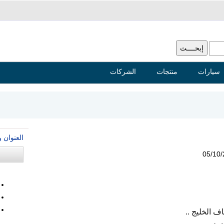
سيارات
منتجات
الشركات
العنوان 
05/10
 الخليج ..