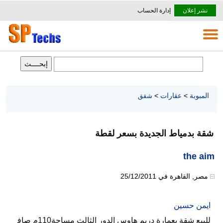
نشر إعلان
إدارة الحساب
المبوبة
>
عقارات
>
شقق
شقة بدمياط الجديدة بسعر لقطة
the aim
مصر
,
القاهرة
في
25/12/2011
ايمن حسين
للبيع شقة بعمارة دريم هاوس الدور الثالث مساحة110م صاف