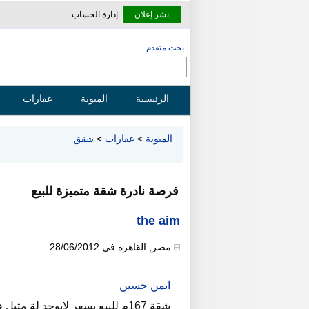
نشر إعلان
إدارة الحساب
بحث متقدم
الرئيسية
المبوبة
عقارات
المبوبة
>
عقارات
>
شقق
فرصة نادرة شقة متميزة للبيع
the aim
مصر
,
القاهرة
في
28/06/2012
ايمن حسين
شقة 167م للبيع بسعر لايوجد لة