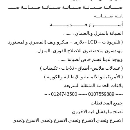
صــيــانــة صــيــانــة صــيــانــة صــيــانــة صــيــانــة صــيــ
انــة صــيــانــة
أســــــــــــــــرع خـــــــــدمــــــــــة
الصيانة بالمنزل وبالضمان .........
( تلفزيونات – LCD - بلازما – ميكرو ويف )المصري والمستورد
مهندسون متخصصون للاصلاح الفورى بالمنزل .
ويوجد لدينا قسم خاص لصيانة .......
( غسالات ملابس- أطباق - ثلاجات - تكييفات )
( الأمريكية و الألمانية و الإيطالية والكورية )
بلاغات الخدمة المتنقلة السريعة
----- 0107559889 ------ 0124743500 - --
جميع المحافظات
نصلح ما يفشل فيه الاخرون
الاسرع وتحدي الاسرع وتحدي الاسرع وتحدي الاسرع وتحدي