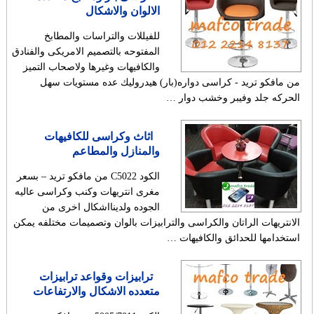
الالوان والاشكال
للفيللات والتراسات والمطابخ
المفتوحه بالتصميم الامريكى والفنادق
والكافيهات وغيرها ولاصحاب التميز
من مافكو تريد - كراسى دواره(بار) هيدروليك عده مستويات سهل
الحركه جلد وفيبر وخشب دوار …
اثاث وكراسى للكافيهات
والمنازل والمطاعم
الكود C5022 من مافكو تريد – بسعر
مغرى انتريهات وكنب وكراسى عاليه
الجوده ولدينااشكال اخرى من
الانتريهات الراتان والكراسى والترابيزات بالوان وتصميمات مختلفه يمكن
استخدامها للحدائق والكافيهات …
ترابيزات وقواعد ترابيزات
متعدده الاشكال والارتفاعات