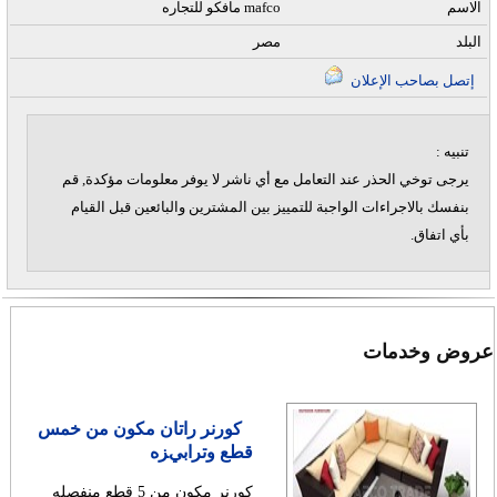
الاسم
مافكو للتجاره mafco
البلد
مصر
إتصل بصاحب الإعلان
تنبيه :
يرجى توخي الحذر عند التعامل مع أي ناشر لا يوفر معلومات مؤكدة, قم
بنفسك بالاجراءات الواجبة للتمييز بين المشترين والبائعين قبل القيام
بأي اتفاق.
عروض وخدمات
كورنر راتان مكون من خمس
قطع وترابيزه
كورنر مكون من 5 قطع منفصله