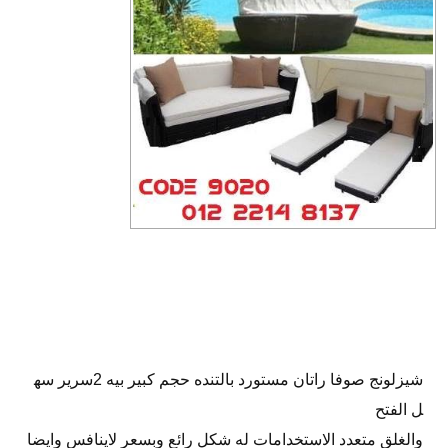
شيزلونج صوفا راتان مستورد بالتنده حجم كبير بيه 2سرير سه
ل الفتح
والغلق متعدد الاستخدامات له شكل رائع وبسعر لاينافس وايضا