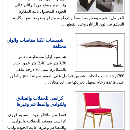
وترابيزه مصنع من الراتان عالى
الجودة المجدول باليد المقاوم
للعوامل الجويه ومقاومه الصدأ والرطوبه متوفر بمعرضنا مع امكاينة
التحكم فى لون الراتان وعدد القطع …
شمسيات ايكيا مقاسات والوان
مختلفة
شمسية ايكيا مستطيلة مقاس
3.30متر فى 2.40 متر عمود جنب
بالميكانزم تميل 90 درجة بتلف
360درجة حسب اتجاه الشمس فرامل على العمود سهلة الفتح والغلق
على قاعدة رخام يسهل تحريكها فى اى مكان …
كراسى للحفلات والفنادق
وللنوادى والمطاعم وغيرها
فقط من مافكو تريد – تسليم فورى
كراسى معدنيه للحفلات والنوادى
والمطاعم وغيرها عاليه الجوده ولدينا