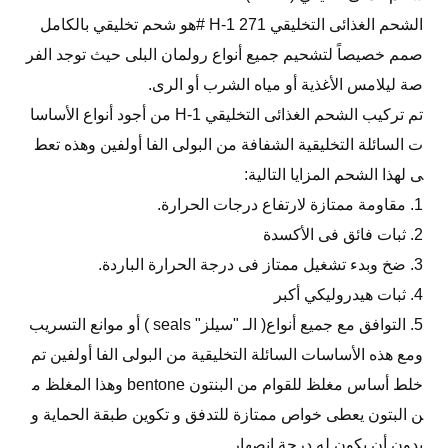
الشحم الغذائى التخليقي 271 H-1 #هو شحم تخليقي بالكامل
صمم خصيصاً لتشحيم جميع أنواع رولمان البلى حيث توجد الفر
صة ليلامس الأغذية أو مياه الشرب أو الرى.
تم تركيب الشحم الغذائى التخليقي H-1 من أجود أنواع الأساسا
ت السائلة التخليقية الشفافة من البولى الفا أولفين وهذه تعط
ى لهذا الشحم المزايا التالية:
1. مقاومة ممتازة لارتفاع درجات الحرارة.
2. ثبات فائق فى الأكسدة
3. ضخ وبدء تشغيل ممتاز فى درجة الحرارة الباردة.
4. ثبات هيدروليكي أكبر
5. التوافق مع جميع أنواع( الـ "سيلز" seals ) أو موانع التسريب
ومع هذه الأساسات السائلة التخليقية من البولى الفا أولفين تم
خلط أساس مغلظ للقوام من البنتون bentone وهذا المغلظ م
ن البتون يعطى خواص ممتازة للتدفق و تكوين طبقة الحماية و
بدون أن يكون له درجة انصهار.