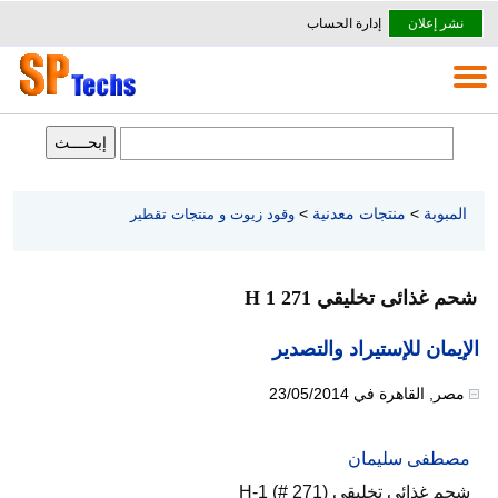
نشر إعلان
إدارة الحساب
المبوبة
>
منتجات معدنية
>
وقود زيوت و منتجات تقطير
شحم غذائى تخليقي H 1 271
الإيمان للإستيراد والتصدير
مصر
,
القاهرة
في
23/05/2014
مصطفى سليمان
شحم غذائى تخليقي H-1 (# 271)